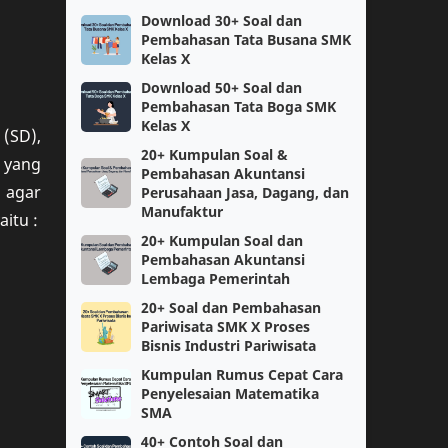
Download 30+ Soal dan
Berita
PPPK
Pembahasan Tata Busana SMK
Kelas X
SNBT
Ujian Sekolah
Download 50+ Soal dan
Pembahasan Tata Boga SMK
Kelas X
SMK
SNBP
 (SD),
20+ Kumpulan Soal &
 yang
Pembahasan Akuntansi
Bukti Dukung
CPNS
 agar
Perusahaan Jasa, Dagang, dan
Manufaktur
itu :
Matematika
Perangkat Pembelajaran
20+ Kumpulan Soal dan
Pembahasan Akuntansi
Informatika
Kelas 1
Lembaga Pemerintah
20+ Soal dan Pembahasan
Kurikulum Merdeka Belajar
KSN
Pariwisata SMK X Proses
Bisnis Industri Pariwisata
SMP
kelas 11
Kumpulan Rumus Cepat Cara
Penyelesaian Matematika
Bahasa Inggris
Fisika
SMA
40+ Contoh Soal dan