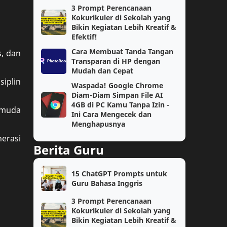
3 Prompt Perencanaan
AKM
Ekonomi
Kokurikuler di Sekolah yang
Bikin Kegiatan Lebih Kreatif &
Efektif!
Geografi
Guru Penggerak
Cara Membuat Tanda Tangan
, dan
Transparan di HP dengan
IPA
Kelas 4
Mudah dan Cepat
iplin
Waspada! Google Chrome
Matematika Wajib
PAS
Diam-Diam Simpan File AI
4GB di PC Kamu Tanpa Izin -
 muda
Prompt AI
Semester 1
Ini Cara Mengecek dan
Menghapusnya
Soal
TPG
erasi
Berita Guru
jaringan
kelas 2
15 ChatGPT Prompts untuk
AI
Coding
Guru Bahasa Inggris
3 Prompt Perencanaan
Fase E
Guru Kelas
Kokurikuler di Sekolah yang
Bikin Kegiatan Lebih Kreatif &