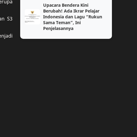
erupa
Upacara Bendera Kini
Jurnal
Kenaikan Pangkat
Berubah! Ada Ikrar Pelajar
Indonesia dan Lagu “Rukun
an S3
Sama Teman”, Ini
Kumpulan Soal Agama SD
Kumpulan Soal Bahasa Indonesia
Penjelasannya
njadi
Kumpulan Soal PPKN
Kumpulan Soal Sosiologi
Lomba Guru
Modul 2
PIP
Pengalaman
3a
3b
ANBK
Administrasi Guru
Administrasi Perkantoran
Agama Hindu
Antropologi
BKN