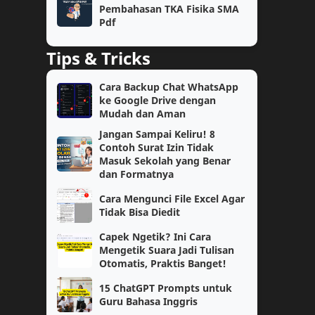
Kelas 6
SAT
Pembahasan TKA Fisika SMA
Pdf
Semester 2
Teknologi
Tips & Tricks
Kimia
OSN
Cara Backup Chat WhatsApp
ke Google Drive dengan
Akuntansi
Bahasa Indonesia
Mudah dan Aman
Jangan Sampai Keliru! 8
Cerita Reflektif
Motivasi
Contoh Surat Izin Tidak
Masuk Sekolah yang Benar
PAUD
SAS
dan Formatnya
Cara Mengunci File Excel Agar
TK/PAUD
Tutorial
Tidak Bisa Diedit
Capek Ngetik? Ini Cara
Biologi
Pembahasan
Mengetik Suara Jadi Tulisan
Otomatis, Praktis Banget!
Catatan
Lomba Siswa
15 ChatGPT Prompts untuk
Guru Bahasa Inggris
Materi Pelajaran
PPG Daljab