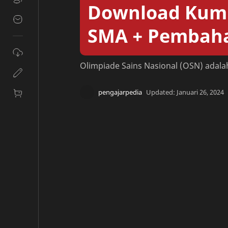
Download Kump
SMA + Pembah
Olimpiade Sains Nasional (OSN) adala