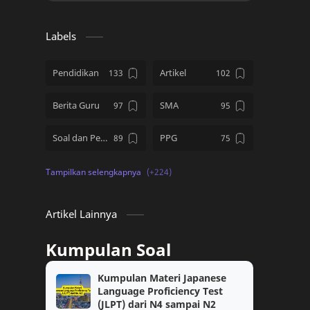
Labels
Pendidikan
Artikel
Berita Guru
SMA
Soal dan Pembahasan
PPG
Kumpulan Soal
SD
PMM
Tips and Tricks
Artikel Lainnya
Download Soal
kelas 12
Kumpulan Soal
PPG Guru Tertentu
TKA
Kumpulan Materi Japanese
Language Proficiency Test
kelas 10
Topik PMM
(JLPT) dari N4 sampai N2