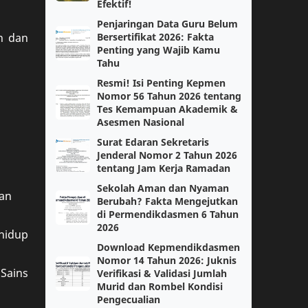
Kelas 3
Efektif!
Kelas 5
Penjaringan Data Guru Belum
Kokurikuler
Matematika Tingkat Lanjut
Bersertifikat 2026: Fakta
an dan
Penting yang Wajib Kamu
Tahu
Modul 1
Modul Ajar
Resmi! Isi Penting Kepmen
Nomor 56 Tahun 2026 tentang
PGSD
PJOK
Tes Kemampuan Akademik &
Asesmen Nasional
PPKN
Paskibra
Surat Edaran Sekretaris
Jenderal Nomor 2 Tahun 2026
Pendidikan Pancasila
Sejarah
tentang Jam Kerja Ramadan
Sekolah Aman dan Nyaman
kan
Sosiologi
paskibraka
Berubah? Fakta Mengejutkan
di Permendikdasmen 6 Tahun
2026
Bahasa Jawa
Bahasa Jepang
 hidup
Download Kepmendikdasmen
Nomor 14 Tahun 2026: Juknis
Capaian Pembelajaran
Fase F
Sains
Verifikasi & Validasi Jumlah
Murid dan Rombel Kondisi
IPS
Info GTK
Pengecualian