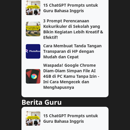
15 ChatGPT Prompts untuk
Guru Bahasa Inggris
Materi Pelajaran
PPG Daljab
3 Prompt Perencanaan
AKM
Ekonomi
Kokurikuler di Sekolah yang
Bikin Kegiatan Lebih Kreatif &
Efektif!
Geografi
Guru Penggerak
Cara Membuat Tanda Tangan
Transparan di HP dengan
IPA
Kelas 4
Mudah dan Cepat
Waspada! Google Chrome
Matematika Wajib
PAS
Diam-Diam Simpan File AI
4GB di PC Kamu Tanpa Izin -
Prompt AI
Semester 1
Ini Cara Mengecek dan
Menghapusnya
Soal
TPG
Berita Guru
jaringan
kelas 2
15 ChatGPT Prompts untuk
AI
Coding
Guru Bahasa Inggris