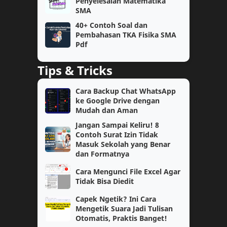
Penyelesaian Matematika
Bahasa Inggris
Fisika
SMA
40+ Contoh Soal dan
Kelas 6
SAT
Pembahasan TKA Fisika SMA
Pdf
Semester 2
Teknologi
Tips & Tricks
Kimia
OSN
Cara Backup Chat WhatsApp
ke Google Drive dengan
Akuntansi
Bahasa Indonesia
Mudah dan Aman
Jangan Sampai Keliru! 8
Cerita Reflektif
Motivasi
Contoh Surat Izin Tidak
Masuk Sekolah yang Benar
PAUD
SAS
dan Formatnya
Cara Mengunci File Excel Agar
TK/PAUD
Tutorial
Tidak Bisa Diedit
Capek Ngetik? Ini Cara
Biologi
Pembahasan
Mengetik Suara Jadi Tulisan
Otomatis, Praktis Banget!
Catatan
Lomba Siswa