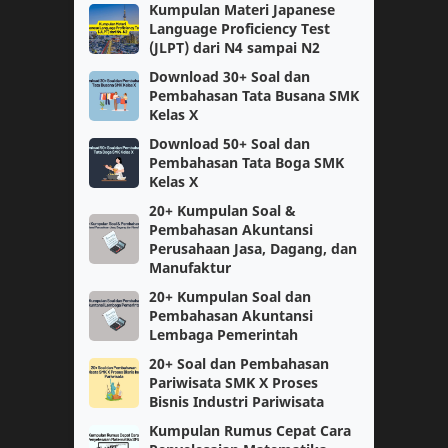
Kumpulan Materi Japanese
Language Proficiency Test
kelas 10
Topik PMM
(JLPT) dari N4 sampai N2
Download 30+ Soal dan
Berita
PPPK
Pembahasan Tata Busana SMK
Kelas X
SNBT
Ujian Sekolah
Download 50+ Soal dan
Pembahasan Tata Boga SMK
Kelas X
SMK
SNBP
20+ Kumpulan Soal &
Pembahasan Akuntansi
Bukti Dukung
CPNS
Perusahaan Jasa, Dagang, dan
Manufaktur
Matematika
Perangkat Pembelajaran
20+ Kumpulan Soal dan
Pembahasan Akuntansi
Informatika
Kelas 1
Lembaga Pemerintah
20+ Soal dan Pembahasan
Kurikulum Merdeka Belajar
KSN
Pariwisata SMK X Proses
Bisnis Industri Pariwisata
SMP
kelas 11
Kumpulan Rumus Cepat Cara