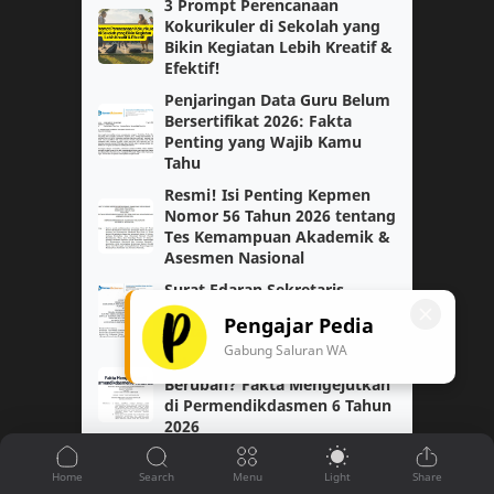
3 Prompt Perencanaan
Fase E
Guru Kelas
Kokurikuler di Sekolah yang
Bikin Kegiatan Lebih Kreatif &
Kelas 3
Efektif!
Kelas 5
Penjaringan Data Guru Belum
Kokurikuler
Matematika Tingkat Lanjut
Bersertifikat 2026: Fakta
Penting yang Wajib Kamu
Tahu
Modul 1
Modul Ajar
Resmi! Isi Penting Kepmen
Nomor 56 Tahun 2026 tentang
PGSD
PJOK
Tes Kemampuan Akademik &
Asesmen Nasional
PPKN
Paskibra
Surat Edaran Sekretaris
Jenderal Nomor 2 Tahun 2026
Pengajar Pedia
Pendidikan Pancasila
Sejarah
tentang Jam Kerja Ramadan
Gabung Saluran WA
Sekolah Aman dan Nyaman
Sosiologi
paskibraka
Berubah? Fakta Mengejutkan
di Permendikdasmen 6 Tahun
2026
Bahasa Jawa
Bahasa Jepang
Download Kepmendikdasmen
Nomor 14 Tahun 2026: Juknis
Capaian Pembelajaran
Fase F