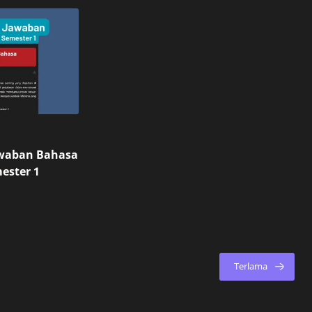
awaban Bahasa
ester 1