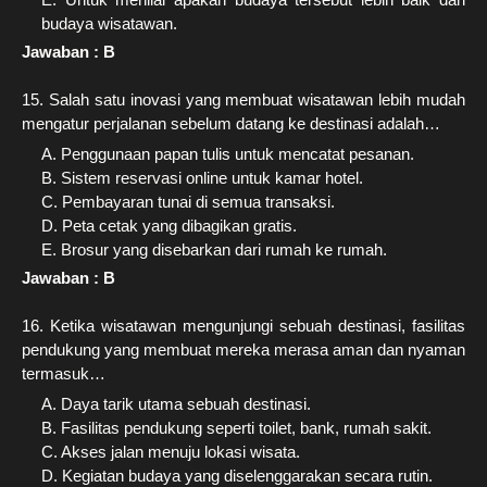
budaya wisatawan.
Jawaban : B
15. Salah satu inovasi yang membuat wisatawan lebih mudah
mengatur perjalanan sebelum datang ke destinasi adalah…
A. Penggunaan papan tulis untuk mencatat pesanan.
B. Sistem reservasi online untuk kamar hotel.
C. Pembayaran tunai di semua transaksi.
D. Peta cetak yang dibagikan gratis.
E. Brosur yang disebarkan dari rumah ke rumah.
Jawaban : B
16. Ketika wisatawan mengunjungi sebuah destinasi, fasilitas
pendukung yang membuat mereka merasa aman dan nyaman
termasuk…
A. Daya tarik utama sebuah destinasi.
B. Fasilitas pendukung seperti toilet, bank, rumah sakit.
C. Akses jalan menuju lokasi wisata.
D. Kegiatan budaya yang diselenggarakan secara rutin.