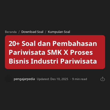
Download Soal
Kumpulan Soal
Beranda
20+ Soal dan Pembahasan
Pariwisata SMK X Proses
Bisnis Industri Pariwisata
9 min read