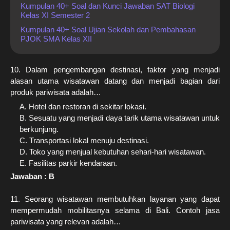
Kumpulan 40+ Soal dan Kunci Jawaban SAT Biologi
Kelas XI Semester 2
Kumpulan 40+ Soal Ujian Sekolah dan Pembahasan
PJOK SMA Kelas XII
10. Dalam pengembangan destinasi, faktor yang menjadi
alasan utama wisatawan datang dan menjadi bagian dari
produk pariwisata adalah…
A. Hotel dan restoran di sekitar lokasi.
B. Sesuatu yang menjadi daya tarik utama wisatawan untuk
berkunjung.
C. Transportasi lokal menuju destinasi.
D. Toko yang menjual kebutuhan sehari-hari wisatawan.
E. Fasilitas parkir kendaraan.
Jawaban : B
11. Seorang wisatawan membutuhkan layanan yang dapat
mempermudah mobilitasnya selama di Bali. Contoh jasa
pariwisata yang relevan adalah…