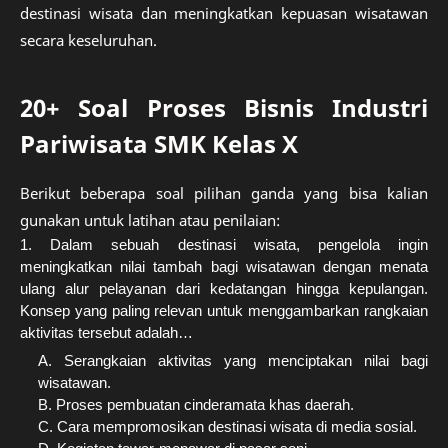
destinasi wisata dan meningkatkan kepuasan wisatawan
secara keseluruhan.
20+ Soal Proses Bisnis Industri
Pariwisata SMK Kelas X
Berikut beberapa soal pilihan ganda yang bisa kalian
gunakan untuk latihan atau penilaian:
1. Dalam sebuah destinasi wisata, pengelola ingin
meningkatkan nilai tambah bagi wisatawan dengan menata
ulang alur pelayanan dari kedatangan hingga kepulangan.
Konsep yang paling relevan untuk menggambarkan rangkaian
aktivitas tersebut adalah…
A. Serangkaian aktivitas yang menciptakan nilai bagi
wisatawan.
B. Proses pembuatan cinderamata khas daerah.
C. Cara mempromosikan destinasi wisata di media sosial.