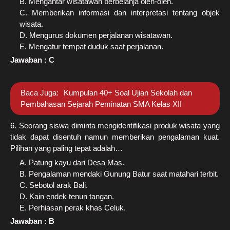
B. Mengantar wisatawan berbelanja oleh-oleh.
C. Memberikan informasi dan interpretasi tentang objek
wisata.
D. Mengurus dokumen perjalanan wisatawan.
E. Mengatur tempat duduk saat perjalanan.
Jawaban : C
Baca Juga:
Kumpulan 40+ Soal Ujian Sekolah dan
Pembahasan Sejarah Peminatan SMA Kelas XII
6. Seorang siswa diminta mengidentifikasi produk wisata yang
tidak dapat disentuh namun memberikan pengalaman kuat.
Pilihan yang paling tepat adalah…
A. Patung kayu dari Desa Mas.
B. Pengalaman mendaki Gunung Batur saat matahari terbit.
C. Sebotol arak Bali.
D. Kain endek tenun tangan.
E. Perhiasan perak khas Celuk.
Jawaban : B