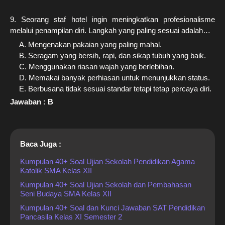
9. Seorang staf hotel ingin meningkatkan profesionalisme
melalui penampilan diri. Langkah yang paling sesuai adalah…
A. Mengenakan pakaian yang paling mahal.
B. Seragam yang bersih, rapi, dan sikap tubuh yang baik.
C. Menggunakan riasan wajah yang berlebihan.
D. Memakai banyak perhiasan untuk menunjukkan status.
E. Berbusana tidak sesuai standar tetapi tetap percaya diri.
Jawaban : B
Baca Juga :
Kumpulan 40+ Soal Ujian Sekolah Pendidikan Agama
Katolik SMA Kelas XII
Kumpulan 40+ Soal Ujian Sekolah dan Pembahasan
Seni Budaya SMA Kelas XII
Kumpulan 40+ Soal dan Kunci Jawaban SAT Pendidikan
Pancasila Kelas XI Semester 2