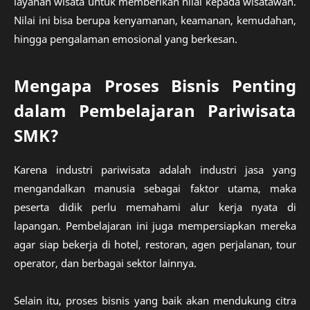
layanan wisata untuk memberikan nilai kepada wisatawan.
Nilai ini bisa berupa kenyamanan, keamanan, kemudahan,
hingga pengalaman emosional yang berkesan.
Mengapa Proses Bisnis Penting
dalam Pembelajaran Pariwisata
SMK?
Karena industri pariwisata adalah industri jasa yang
mengandalkan manusia sebagai faktor utama, maka
peserta didik perlu memahami alur kerja nyata di
lapangan. Pembelajaran ini juga mempersiapkan mereka
agar siap bekerja di hotel, restoran, agen perjalanan, tour
operator, dan berbagai sektor lainnya.
Selain itu, proses bisnis yang baik akan mendukung citra