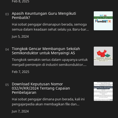
administrasi yang dikeluarkan, salah satu …
Apasih Keuntungan Guru Mengikuti
Pembatik?
Hai sobat pengajar dimanapun berada, semoga
semua dalam keadaan sehat selalu ya. Baru-baru
ini Kementrian Pendidikan, Kebudayaan, Riset,
dan Teknologi (Kemendikbudristek) RI melalu…
Tiongkok Gencar Membangun Sekolah
Semikonduktor untuk Menyaingi AS
Tiongkok semakin serius dalam upayanya untuk
menjadi pemimpin di industri semikonduktor.
Langkah strategis terbaru yang mereka ambil
adalah membangun sekolah semikonduktor
guna men…
Download Keputusan Nomor
032/H/KR/2024 Tentang Capaian
Pembelajaran
Hai sobat pengajar dimana pun berada, kali ini
pengajarpedia akan membagikan file dan
informasi tentang Keputusan Terbaru Nomor
032/H/KR/2024 Tentang Capaian Pembelajaran,