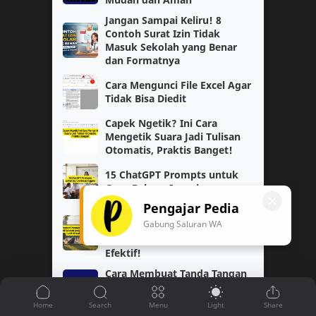
Jangan Sampai Keliru! 8
Cerita Reflektif
Motivasi
Contoh Surat Izin Tidak
Masuk Sekolah yang Benar
PAUD
SAS
dan Formatnya
Cara Mengunci File Excel Agar
TK/PAUD
Tutorial
Tidak Bisa Diedit
Capek Ngetik? Ini Cara
Biologi
Pembahasan
Mengetik Suara Jadi Tulisan
Otomatis, Praktis Banget!
Catatan
Lomba Siswa
15 ChatGPT Prompts untuk
Guru Bahasa Inggris
Materi Pelajaran
PPG Daljab
Pengajar Pedia
3 Prompt Perencanaan
AKM
Ekonomi
Gabung Saluran WA
Kokurikuler di Sekolah yang
Bikin Kegiatan Lebih Kreatif &
Efektif!
Geografi
Guru Penggerak
Cara Membuat Tanda Tangan
Transparan di HP dengan
IPA
Kelas 4
Mudah dan Cepat