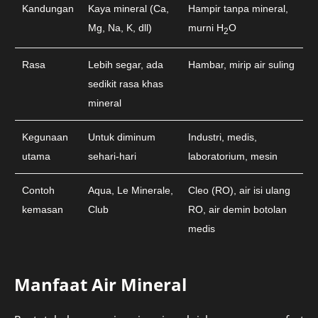
Kandungan
Kaya mineral (Ca,
Hampir tanpa mineral,
Mg, Na, K, dll)
murni H
O
2
Rasa
Lebih segar, ada
Hambar, mirip air suling
sedikit rasa khas
mineral
Kegunaan
Untuk diminum
Industri, medis,
utama
sehari-hari
laboratorium, mesin
Contoh
Aqua, Le Minerale,
Cleo (RO), air isi ulang
kemasan
Club
RO, air demin botolan
medis
Manfaat Air Mineral