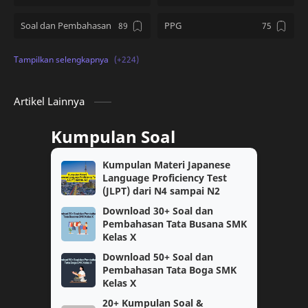
Soal dan Pembahasan
PPG
Kumpulan Soal
SD
PMM
Tips and Tricks
Artikel Lainnya
Download Soal
kelas 12
Kumpulan Soal
PPG Guru Tertentu
TKA
Kumpulan Materi Japanese
Language Proficiency Test
kelas 10
Topik PMM
(JLPT) dari N4 sampai N2
Download 30+ Soal dan
Berita
PPPK
Pembahasan Tata Busana SMK
Kelas X
SNBT
Ujian Sekolah
Download 50+ Soal dan
Pembahasan Tata Boga SMK
Kelas X
SMK
SNBP
20+ Kumpulan Soal &