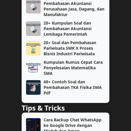
Pembahasan Akuntansi
Bukti Dukung
CPNS
Perusahaan Jasa, Dagang, dan
Manufaktur
Matematika
Perangkat Pembelajaran
20+ Kumpulan Soal dan
Pembahasan Akuntansi
Informatika
Kelas 1
Lembaga Pemerintah
20+ Soal dan Pembahasan
Kurikulum Merdeka Belajar
KSN
Pariwisata SMK X Proses
Bisnis Industri Pariwisata
SMP
kelas 11
Kumpulan Rumus Cepat Cara
Penyelesaian Matematika
Bahasa Inggris
Fisika
SMA
40+ Contoh Soal dan
Kelas 6
SAT
Pembahasan TKA Fisika SMA
Pdf
Semester 2
Teknologi
Tips & Tricks
Kimia
OSN
Cara Backup Chat WhatsApp
ke Google Drive dengan
Akuntansi
Bahasa Indonesia
Mudah dan Aman