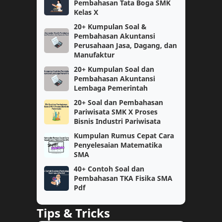
Pembahasan Tata Boga SMK
Kelas X
SMK
SNBP
20+ Kumpulan Soal &
Pembahasan Akuntansi
Bukti Dukung
CPNS
Perusahaan Jasa, Dagang, dan
Manufaktur
Matematika
Perangkat Pembelajaran
20+ Kumpulan Soal dan
Pembahasan Akuntansi
Informatika
Kelas 1
Lembaga Pemerintah
20+ Soal dan Pembahasan
Kurikulum Merdeka Belajar
KSN
Pariwisata SMK X Proses
Bisnis Industri Pariwisata
SMP
kelas 11
Kumpulan Rumus Cepat Cara
Penyelesaian Matematika
Bahasa Inggris
Fisika
SMA
40+ Contoh Soal dan
Kelas 6
SAT
Pembahasan TKA Fisika SMA
Pdf
Semester 2
Teknologi
Tips & Tricks