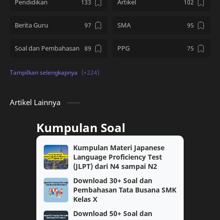
Pendidikan
Artikel
Berita Guru
SMA
Soal dan Pembahasan
PPG
Kumpulan Soal
SD
PMM
Tips and Tricks
Artikel Lainnya
Download Soal
kelas 12
Kumpulan Soal
PPG Guru Tertentu
TKA
Kumpulan Materi Japanese
Language Proficiency Test
kelas 10
Topik PMM
(JLPT) dari N4 sampai N2
Download 30+ Soal dan
Berita
PPPK
Pembahasan Tata Busana SMK
Kelas X
SNBT
Ujian Sekolah
Download 50+ Soal dan