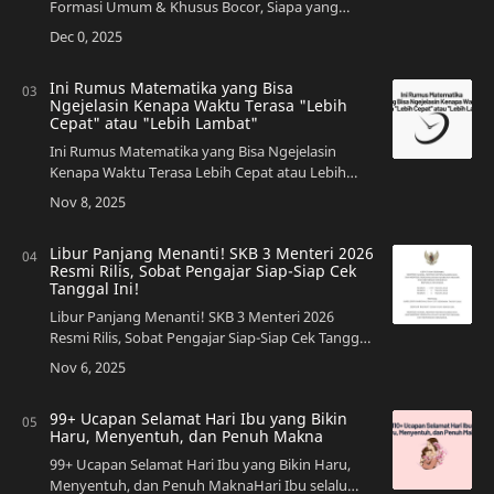
Formasi Umum & Khusus Bocor, Siapa yang
Paling Berpeluang?Program Makan Bergizi Gratis
(MBG) menjadi salah satu prioritas besar
pemerintah…
Ini Rumus Matematika yang Bisa
Ngejelasin Kenapa Waktu Terasa "Lebih
Cepat" atau "Lebih Lambat"
Ini Rumus Matematika yang Bisa Ngejelasin
Kenapa Waktu Terasa Lebih Cepat atau Lebih
LambatPernah merasa 1 jam nunggu jam pulang
sekolah terasa selamanya, tapi 1 jam main HP
tahu-t…
Libur Panjang Menanti! SKB 3 Menteri 2026
Resmi Rilis, Sobat Pengajar Siap-Siap Cek
Tanggal Ini!
Libur Panjang Menanti! SKB 3 Menteri 2026
Resmi Rilis, Sobat Pengajar Siap-Siap Cek Tanggal
Ini!Hai sobat pengajar dan para pekerja di
seluruh Indonesia! Ada kabar gembira yang pas…
99+ Ucapan Selamat Hari Ibu yang Bikin
Haru, Menyentuh, dan Penuh Makna
99+ Ucapan Selamat Hari Ibu yang Bikin Haru,
Menyentuh, dan Penuh MaknaHari Ibu selalu