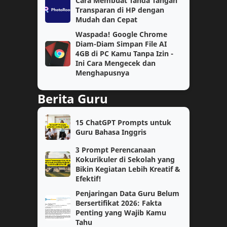
Cara Membuat Tanda Tangan
Transparan di HP dengan
IPA
Kelas 4
Mudah dan Cepat
Waspada! Google Chrome
Matematika Wajib
PAS
Diam-Diam Simpan File AI
4GB di PC Kamu Tanpa Izin -
Prompt AI
Semester 1
Ini Cara Mengecek dan
Menghapusnya
Soal
TPG
Berita Guru
jaringan
kelas 2
15 ChatGPT Prompts untuk
AI
Coding
Guru Bahasa Inggris
3 Prompt Perencanaan
Fase E
Guru Kelas
Kokurikuler di Sekolah yang
Bikin Kegiatan Lebih Kreatif &
Kelas 3
Efektif!
Kelas 5
Penjaringan Data Guru Belum
Kokurikuler
Matematika Tingkat Lanjut
Bersertifikat 2026: Fakta
Penting yang Wajib Kamu
Tahu
Modul 1
Modul Ajar