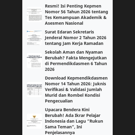
Resmi! Isi Penting Kepmen
Nomor 56 Tahun 2026 tentang
PGSD
PJOK
Tes Kemampuan Akademik &
Asesmen Nasional
PPKN
Paskibra
Surat Edaran Sekretaris
Jenderal Nomor 2 Tahun 2026
Pendidikan Pancasila
Sejarah
tentang Jam Kerja Ramadan
Sekolah Aman dan Nyaman
Sosiologi
paskibraka
Berubah? Fakta Mengejutkan
di Permendikdasmen 6 Tahun
2026
Bahasa Jawa
Bahasa Jepang
Download Kepmendikdasmen
Nomor 14 Tahun 2026: Juknis
Capaian Pembelajaran
Fase F
Verifikasi & Validasi Jumlah
Murid dan Rombel Kondisi
IPS
Info GTK
Pengecualian
Upacara Bendera Kini
Jurnal
Kenaikan Pangkat
Berubah! Ada Ikrar Pelajar
Indonesia dan Lagu “Rukun
Sama Teman”, Ini
Kumpulan Soal Agama SD
Kumpulan Soal Bahasa Indonesia
Penjelasannya