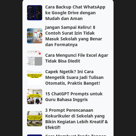
Kimia
OSN
Cara Backup Chat WhatsApp
ke Google Drive dengan
Akuntansi
Bahasa Indonesia
Mudah dan Aman
Jangan Sampai Keliru! 8
Cerita Reflektif
Motivasi
Contoh Surat Izin Tidak
Masuk Sekolah yang Benar
PAUD
SAS
dan Formatnya
Cara Mengunci File Excel Agar
TK/PAUD
Tutorial
Tidak Bisa Diedit
Capek Ngetik? Ini Cara
Biologi
Pembahasan
Mengetik Suara Jadi Tulisan
Otomatis, Praktis Banget!
Catatan
Lomba Siswa
15 ChatGPT Prompts untuk
Guru Bahasa Inggris
Materi Pelajaran
PPG Daljab
3 Prompt Perencanaan
AKM
Ekonomi
Kokurikuler di Sekolah yang
Bikin Kegiatan Lebih Kreatif &
Efektif!
Geografi
Guru Penggerak