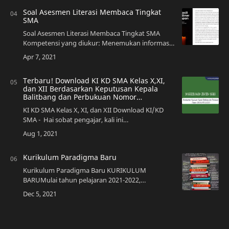
Soal Asesmen Literasi Membaca Tingkat
SMA
Soal Asesmen Literasi Membaca Tingkat SMA
Kompetensi yang diukur: Menemukan informasi
tersurat (siapa, kapan, di mana,…
Terbaru! Download KI KD SMA Kelas X,XI,
dan XII Berdasarkan Keputusan Kepala
Balitbang dan Perbukuan Nomor
018/H/KR/2020
KI KD SMA Kelas X, XI, dan XII Download KI/KD
SMA - Hai sobat pengajar, kali ini
pengajarpedia.com ingin…
Kurikulum Paradigma Baru
Kurikulum Paradigma Baru KURIKULUM
BARUMulai tahun pelajaran 2021-2022,
Kementerian Pendidikan, Kebudayaan, Riset, da…