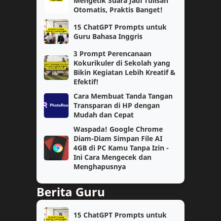
Mengetik Suara Jadi Tulisan
Otomatis, Praktis Banget!
Catatan
Lomba Siswa
15 ChatGPT Prompts untuk
Guru Bahasa Inggris
Materi Pelajaran
PPG Daljab
3 Prompt Perencanaan
AKM
Ekonomi
Kokurikuler di Sekolah yang
Bikin Kegiatan Lebih Kreatif &
Efektif!
Geografi
Guru Penggerak
Cara Membuat Tanda Tangan
Transparan di HP dengan
IPA
Kelas 4
Mudah dan Cepat
Waspada! Google Chrome
Matematika Wajib
PAS
Diam-Diam Simpan File AI
4GB di PC Kamu Tanpa Izin -
Prompt AI
Semester 1
Ini Cara Mengecek dan
Menghapusnya
Soal
TPG
Berita Guru
jaringan
kelas 2
15 ChatGPT Prompts untuk