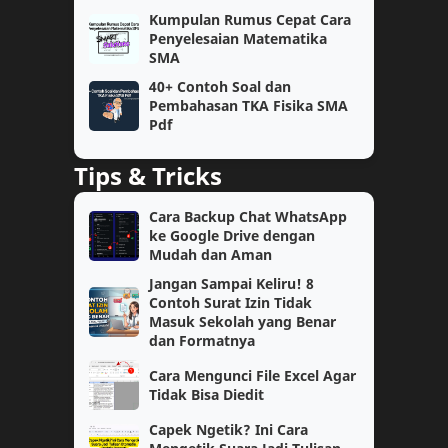
SMP
kelas 11
Kumpulan Rumus Cepat Cara
Penyelesaian Matematika
Bahasa Inggris
Fisika
SMA
40+ Contoh Soal dan
Kelas 6
SAT
Pembahasan TKA Fisika SMA
Pdf
Semester 2
Teknologi
Tips & Tricks
Kimia
OSN
Cara Backup Chat WhatsApp
ke Google Drive dengan
Akuntansi
Bahasa Indonesia
Mudah dan Aman
Jangan Sampai Keliru! 8
Cerita Reflektif
Motivasi
Contoh Surat Izin Tidak
Masuk Sekolah yang Benar
PAUD
SAS
dan Formatnya
Cara Mengunci File Excel Agar
TK/PAUD
Tutorial
Tidak Bisa Diedit
Capek Ngetik? Ini Cara
Biologi
Pembahasan