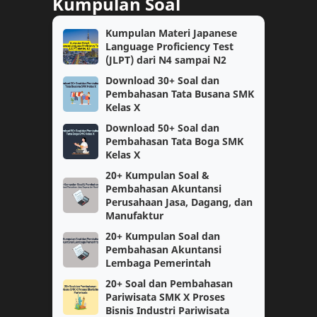
Kumpulan Soal
PPG Guru Tertentu
TKA
Kumpulan Materi Japanese
Language Proficiency Test
kelas 10
Topik PMM
(JLPT) dari N4 sampai N2
Download 30+ Soal dan
Berita
PPPK
Pembahasan Tata Busana SMK
Kelas X
SNBT
Ujian Sekolah
Download 50+ Soal dan
Pembahasan Tata Boga SMK
Kelas X
SMK
SNBP
20+ Kumpulan Soal &
Pembahasan Akuntansi
Bukti Dukung
CPNS
Perusahaan Jasa, Dagang, dan
Manufaktur
Matematika
Perangkat Pembelajaran
20+ Kumpulan Soal dan
Pembahasan Akuntansi
Informatika
Kelas 1
Lembaga Pemerintah
20+ Soal dan Pembahasan
Kurikulum Merdeka Belajar
KSN
Pariwisata SMK X Proses
Bisnis Industri Pariwisata