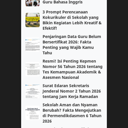
AI
Coding
Guru Bahasa Inggris
3 Prompt Perencanaan
Fase E
Guru Kelas
Kokurikuler di Sekolah yang
Bikin Kegiatan Lebih Kreatif &
Kelas 3
Efektif!
Kelas 5
Penjaringan Data Guru Belum
Kokurikuler
Matematika Tingkat Lanjut
Bersertifikat 2026: Fakta
Penting yang Wajib Kamu
Tahu
Modul 1
Modul Ajar
Resmi! Isi Penting Kepmen
Nomor 56 Tahun 2026 tentang
PGSD
PJOK
Tes Kemampuan Akademik &
Asesmen Nasional
PPKN
Paskibra
Surat Edaran Sekretaris
Jenderal Nomor 2 Tahun 2026
Pendidikan Pancasila
Sejarah
tentang Jam Kerja Ramadan
Sekolah Aman dan Nyaman
Sosiologi
paskibraka
Berubah? Fakta Mengejutkan
di Permendikdasmen 6 Tahun
2026
Bahasa Jawa
Bahasa Jepang