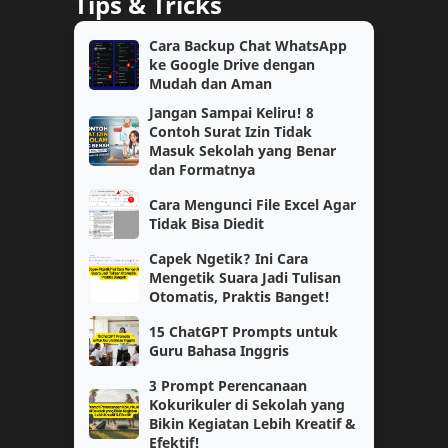
Tips & Tricks
Kimia
OSN
Cara Backup Chat WhatsApp
ke Google Drive dengan
Akuntansi
Bahasa Indonesia
Mudah dan Aman
Jangan Sampai Keliru! 8
Cerita Reflektif
Motivasi
Contoh Surat Izin Tidak
Masuk Sekolah yang Benar
PAUD
SAS
dan Formatnya
Cara Mengunci File Excel Agar
TK/PAUD
Tutorial
Tidak Bisa Diedit
Capek Ngetik? Ini Cara
Biologi
Pembahasan
Mengetik Suara Jadi Tulisan
Otomatis, Praktis Banget!
Catatan
Lomba Siswa
15 ChatGPT Prompts untuk
Guru Bahasa Inggris
Materi Pelajaran
PPG Daljab
3 Prompt Perencanaan
AKM
Ekonomi
Kokurikuler di Sekolah yang
Bikin Kegiatan Lebih Kreatif &
Efektif!
Geografi
Guru Penggerak