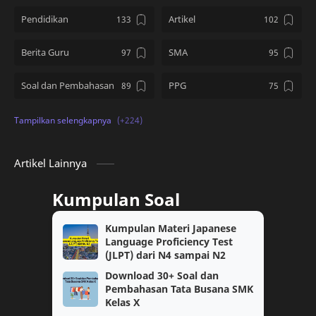
Pendidikan
Artikel
Berita Guru
SMA
Soal dan Pembahasan
PPG
Kumpulan Soal
SD
PMM
Tips and Tricks
Artikel Lainnya
Download Soal
kelas 12
Kumpulan Soal
PPG Guru Tertentu
TKA
Kumpulan Materi Japanese
Language Proficiency Test
kelas 10
Topik PMM
(JLPT) dari N4 sampai N2
Download 30+ Soal dan
Berita
PPPK
Pembahasan Tata Busana SMK
Kelas X