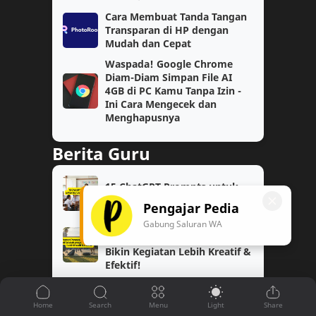
Cara Membuat Tanda Tangan
Transparan di HP dengan
IPA
Kelas 4
Mudah dan Cepat
Waspada! Google Chrome
Matematika Wajib
PAS
Diam-Diam Simpan File AI
4GB di PC Kamu Tanpa Izin -
Prompt AI
Semester 1
Ini Cara Mengecek dan
Menghapusnya
Soal
TPG
Berita Guru
jaringan
kelas 2
15 ChatGPT Prompts untuk
AI
Coding
Guru Bahasa Inggris
Pengajar Pedia
3 Prompt Perencanaan
Gabung Saluran WA
Fase E
Guru Kelas
Kokurikuler di Sekolah yang
Bikin Kegiatan Lebih Kreatif &
Kelas 3
Efektif!
Kelas 5
Penjaringan Data Guru Belum
Kokurikuler
Matematika Tingkat Lanjut
Bersertifikat 2026: Fakta
Penting yang Wajib Kamu