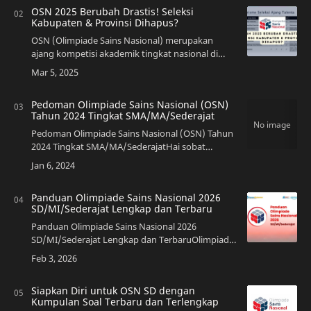
OSN 2025 Berubah Drastis! Seleksi
Kabupaten & Provinsi Dihapus?
OSN (Olimpiade Sains Nasional) merupakan
ajang kompetisi akademik tingkat nasional di
Indonesia yang diselenggarakan oleh Balai
Pengembangan Talenta Indonesia (BPTI), di
bawah naun…
Pedoman Olimpiade Sains Nasional (OSN)
Tahun 2024 Tingkat SMA/MA/Sederajat
Pedoman Olimpiade Sains Nasional (OSN) Tahun
2024 Tingkat SMA/MA/SederajatHai sobat
pengajar, tidak terasa Olimpiade Sains Nasional
(OSN) tingkat SMA/MA/Sederajat akan segera
diada…
Panduan Olimpiade Sains Nasional 2026
SD/MI/Sederajat Lengkap dan Terbaru
Panduan Olimpiade Sains Nasional 2026
SD/MI/Sederajat Lengkap dan TerbaruOlimpiade
Sains Nasional 2026 SD/MI/Sederajat menjadi
salah satu ajang talenta paling ditunggu oleh
sekolah…
Siapkan Diri untuk OSN SD dengan
Kumpulan Soal Terbaru dan Terlengkap