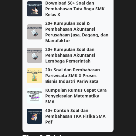
SNBT
Ujian Sekolah
Download 50+ Soal dan
Pembahasan Tata Boga SMK
Kelas X
SMK
SNBP
20+ Kumpulan Soal &
Pembahasan Akuntansi
Bukti Dukung
CPNS
Perusahaan Jasa, Dagang, dan
Manufaktur
Matematika
Perangkat Pembelajaran
20+ Kumpulan Soal dan
Pembahasan Akuntansi
Informatika
Kelas 1
Lembaga Pemerintah
20+ Soal dan Pembahasan
Kurikulum Merdeka Belajar
KSN
Pariwisata SMK X Proses
Bisnis Industri Pariwisata
SMP
kelas 11
Kumpulan Rumus Cepat Cara
Penyelesaian Matematika
Bahasa Inggris
Fisika
SMA
40+ Contoh Soal dan
Kelas 6
SAT
Pembahasan TKA Fisika SMA
Pdf
Semester 2
Teknologi