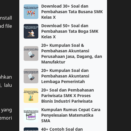
Download 30+ Soal dan
Berita
PPPK
Pembahasan Tata Busana SMK
Kelas X
nstall
SNBT
Ujian Sekolah
d file
Download 50+ Soal dan
Pembahasan Tata Boga SMK
Kelas X
SMK
SNBP
20+ Kumpulan Soal &
Pembahasan Akuntansi
Bukti Dukung
CPNS
Perusahaan Jasa, Dagang, dan
Manufaktur
Matematika
Perangkat Pembelajaran
20+ Kumpulan Soal dan
Pembahasan Akuntansi
ahkan
Informatika
Kelas 1
Lembaga Pemerintah
 lalu
20+ Soal dan Pembahasan
Kurikulum Merdeka Belajar
KSN
Pariwisata SMK X Proses
Bisnis Industri Pariwisata
SMP
kelas 11
 yang
Kumpulan Rumus Cepat Cara
Penyelesaian Matematika
memori
Bahasa Inggris
Fisika
SMA
40+ Contoh Soal dan