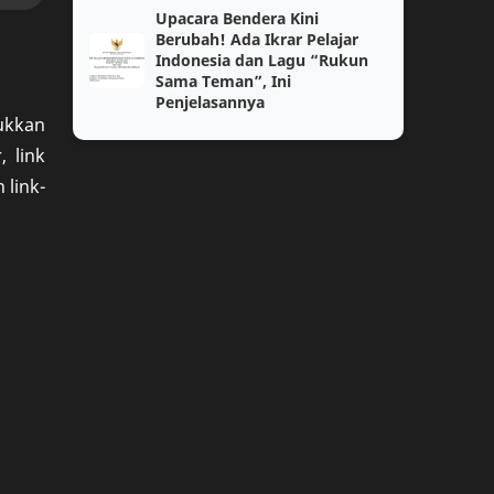
Upacara Bendera Kini
Jurnal
Kenaikan Pangkat
Berubah! Ada Ikrar Pelajar
Indonesia dan Lagu “Rukun
Sama Teman”, Ini
Kumpulan Soal Agama SD
Kumpulan Soal Bahasa Indonesia
Penjelasannya
ukkan
Kumpulan Soal PPKN
Kumpulan Soal Sosiologi
 link
 link-
Lomba Guru
Modul 2
PIP
Pengalaman
3a
3b
ANBK
Administrasi Guru
Administrasi Perkantoran
Agama Hindu
Antropologi
BKN