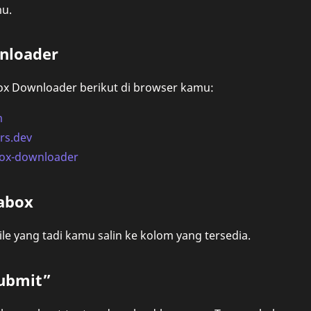
mu.
wnloader
box Downloader berikut di browser kamu:
m
rs.dev
abox-downloader
rabox
file yang tadi kamu salin ke kolom yang tersedia.
Submit”