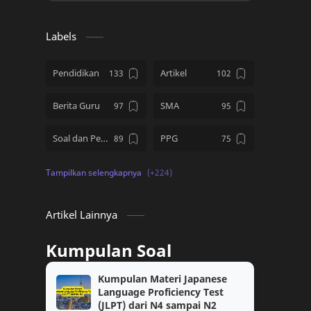
Labels
Pendidikan
Artikel
Berita Guru
SMA
Soal dan Pembahasan
PPG
Kumpulan Soal
SD
PMM
Tips and Tricks
Artikel Lainnya
Download Soal
kelas 12
Kumpulan Soal
PPG Guru Tertentu
TKA
Kumpulan Materi Japanese
Language Proficiency Test
kelas 10
Topik PMM
(JLPT) dari N4 sampai N2