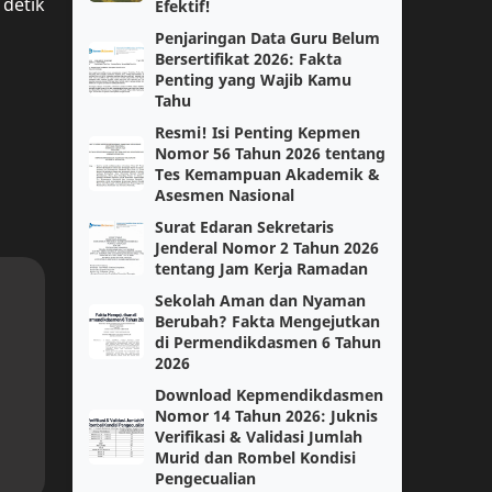
detik
Kelas 3
Efektif!
Kelas 5
Penjaringan Data Guru Belum
Kokurikuler
Matematika Tingkat Lanjut
Bersertifikat 2026: Fakta
Penting yang Wajib Kamu
Tahu
Modul 1
Modul Ajar
Resmi! Isi Penting Kepmen
Nomor 56 Tahun 2026 tentang
PGSD
PJOK
Tes Kemampuan Akademik &
Asesmen Nasional
PPKN
Paskibra
Surat Edaran Sekretaris
Jenderal Nomor 2 Tahun 2026
Pendidikan Pancasila
Sejarah
tentang Jam Kerja Ramadan
Sekolah Aman dan Nyaman
Sosiologi
paskibraka
Berubah? Fakta Mengejutkan
di Permendikdasmen 6 Tahun
2026
Bahasa Jawa
Bahasa Jepang
Download Kepmendikdasmen
Nomor 14 Tahun 2026: Juknis
Capaian Pembelajaran
Fase F
Verifikasi & Validasi Jumlah
Murid dan Rombel Kondisi
IPS
Info GTK
Pengecualian