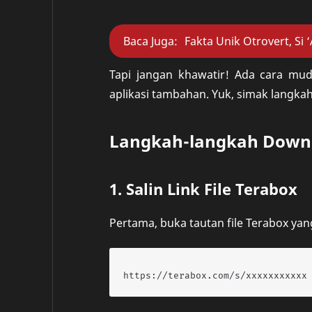
Baca Juga:
Fakta Unik Otrovert, Si 
Tapi jangan khawatir! Ada cara mu
aplikasi tambahan. Yuk, simak langka
Langkah-langkah Downlo
1. Salin Link File Terabox
Pertama, buka tautan file Terabox yan
https://terabox.com/s/xxxxxxxxxxx