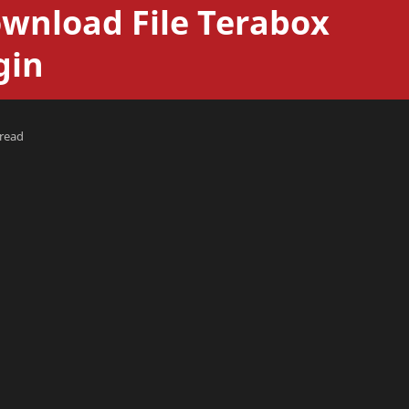
ownload File Terabox
gin
 read