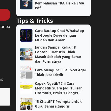
Kelas 6
SAT
Pembahasan TKA Fisika SMA
Pdf
Semester 2
Teknologi
Tips & Tricks
Kimia
OSN
tanpa
Cara Backup Chat WhatsApp
ke Google Drive dengan
Akuntansi
Bahasa Indonesia
Mudah dan Aman
Jangan Sampai Keliru! 8
Cerita Reflektif
Motivasi
Contoh Surat Izin Tidak
Masuk Sekolah yang Benar
PAUD
SAS
dan Formatnya
Cara Mengunci File Excel Agar
TK/PAUD
Tutorial
Tidak Bisa Diedit
i:
Capek Ngetik? Ini Cara
Biologi
Pembahasan
Mengetik Suara Jadi Tulisan
Otomatis, Praktis Banget!
Catatan
Lomba Siswa
15 ChatGPT Prompts untuk
Guru Bahasa Inggris
Materi Pelajaran
PPG Daljab