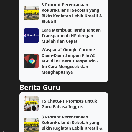
3 Prompt Perencanaan
AKM
Ekonomi
Kokurikuler di Sekolah yang
Bikin Kegiatan Lebih Kreatif &
Efektif!
Geografi
Guru Penggerak
Cara Membuat Tanda Tangan
Transparan di HP dengan
IPA
Kelas 4
Mudah dan Cepat
Waspada! Google Chrome
Matematika Wajib
PAS
Diam-Diam Simpan File AI
4GB di PC Kamu Tanpa Izin -
Prompt AI
Semester 1
Ini Cara Mengecek dan
Menghapusnya
Soal
TPG
Berita Guru
jaringan
kelas 2
15 ChatGPT Prompts untuk
AI
Coding
Guru Bahasa Inggris
3 Prompt Perencanaan
Fase E
Guru Kelas
Kokurikuler di Sekolah yang
Bikin Kegiatan Lebih Kreatif &