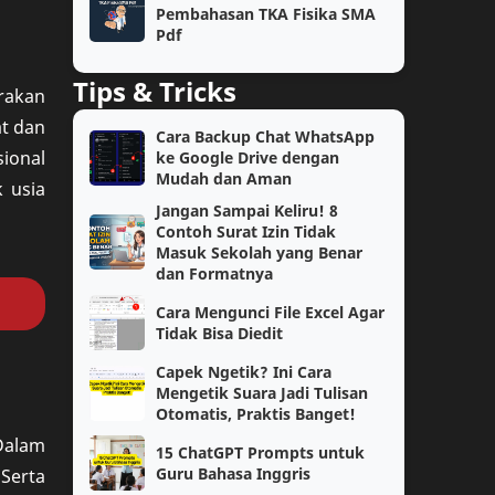
Kelas 6
SAT
Pembahasan TKA Fisika SMA
Pdf
Semester 2
Teknologi
Tips & Tricks
rakan
Kimia
OSN
t dan
Cara Backup Chat WhatsApp
ional
ke Google Drive dengan
Akuntansi
Bahasa Indonesia
Mudah dan Aman
 usia
Jangan Sampai Keliru! 8
Cerita Reflektif
Motivasi
Contoh Surat Izin Tidak
Masuk Sekolah yang Benar
PAUD
SAS
dan Formatnya
Cara Mengunci File Excel Agar
TK/PAUD
Tutorial
Tidak Bisa Diedit
Capek Ngetik? Ini Cara
Biologi
Pembahasan
Mengetik Suara Jadi Tulisan
Otomatis, Praktis Banget!
Catatan
Lomba Siswa
Dalam
15 ChatGPT Prompts untuk
Guru Bahasa Inggris
Serta
Materi Pelajaran
PPG Daljab