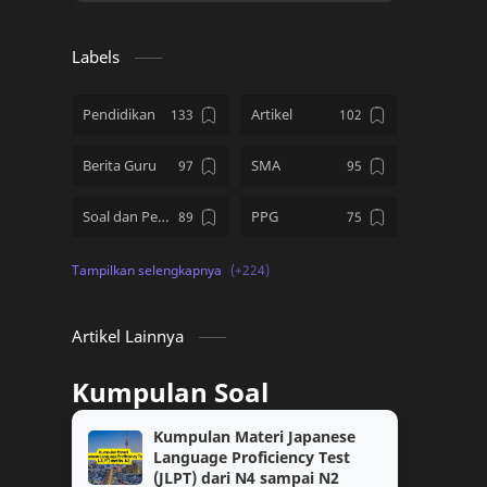
Labels
Pendidikan
Artikel
Berita Guru
SMA
Soal dan Pembahasan
PPG
Kumpulan Soal
SD
PMM
Tips and Tricks
Artikel Lainnya
Download Soal
kelas 12
Kumpulan Soal
PPG Guru Tertentu
TKA
Kumpulan Materi Japanese
Language Proficiency Test
kelas 10
Topik PMM
(JLPT) dari N4 sampai N2