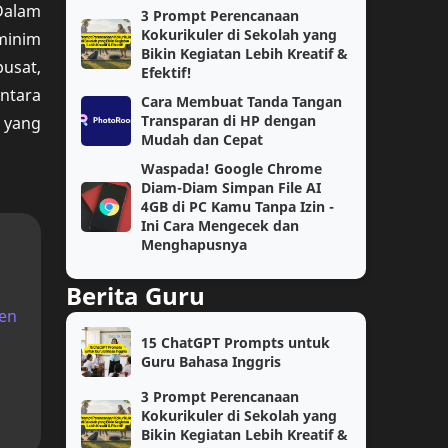
Dalam
3 Prompt Perencanaan
AKM
Ekonomi
Kokurikuler di Sekolah yang
minim
Bikin Kegiatan Lebih Kreatif &
usat,
Efektif!
Geografi
Guru Penggerak
ntara
Cara Membuat Tanda Tangan
Transparan di HP dengan
 yang
IPA
Kelas 4
Mudah dan Cepat
Waspada! Google Chrome
Matematika Wajib
PAS
Diam-Diam Simpan File AI
4GB di PC Kamu Tanpa Izin -
Prompt AI
Semester 1
Ini Cara Mengecek dan
Menghapusnya
Soal
TPG
Berita Guru
jaringan
kelas 2
en
15 ChatGPT Prompts untuk
AI
Coding
Guru Bahasa Inggris
3 Prompt Perencanaan
Fase E
Guru Kelas
Kokurikuler di Sekolah yang
Bikin Kegiatan Lebih Kreatif &