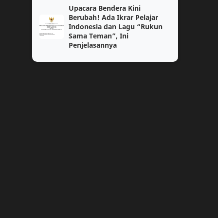
Upacara Bendera Kini
Jurnal
Kenaikan Pangkat
Berubah! Ada Ikrar Pelajar
Indonesia dan Lagu “Rukun
Sama Teman”, Ini
Kumpulan Soal Agama SD
Kumpulan Soal Bahasa Indonesia
Penjelasannya
Kumpulan Soal PPKN
Kumpulan Soal Sosiologi
Lomba Guru
Modul 2
PIP
Pengalaman
3a
3b
ANBK
Administrasi Guru
Administrasi Perkantoran
Agama Hindu
Antropologi
BKN