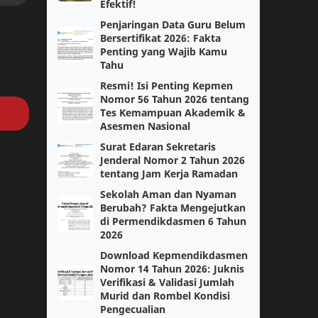
Kelas 3
Efektif!
Kelas 5
Penjaringan Data Guru Belum
Kokurikuler
Matematika Tingkat Lanjut
Bersertifikat 2026: Fakta
Penting yang Wajib Kamu
Tahu
Modul 1
Modul Ajar
Resmi! Isi Penting Kepmen
Nomor 56 Tahun 2026 tentang
PGSD
PJOK
Tes Kemampuan Akademik &
Asesmen Nasional
PPKN
Paskibra
Surat Edaran Sekretaris
Jenderal Nomor 2 Tahun 2026
Pendidikan Pancasila
Sejarah
tentang Jam Kerja Ramadan
Sekolah Aman dan Nyaman
Sosiologi
paskibraka
Berubah? Fakta Mengejutkan
di Permendikdasmen 6 Tahun
2026
Bahasa Jawa
Bahasa Jepang
Download Kepmendikdasmen
Nomor 14 Tahun 2026: Juknis
Capaian Pembelajaran
Fase F
Verifikasi & Validasi Jumlah
Murid dan Rombel Kondisi
IPS
Info GTK
Pengecualian