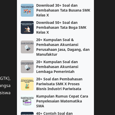
Download 30+ Soal dan
Berita
PPPK
Pembahasan Tata Busana SMK
Kelas X
SNBT
Ujian Sekolah
Download 50+ Soal dan
Pembahasan Tata Boga SMK
Kelas X
SMK
SNBP
20+ Kumpulan Soal &
Pembahasan Akuntansi
Bukti Dukung
CPNS
Perusahaan Jasa, Dagang, dan
Manufaktur
Matematika
Perangkat Pembelajaran
20+ Kumpulan Soal dan
Pembahasan Akuntansi
Informatika
Kelas 1
Lembaga Pemerintah
GTK),
20+ Soal dan Pembahasan
Kurikulum Merdeka Belajar
KSN
Pariwisata SMK X Proses
angsa
Bisnis Industri Pariwisata
asiswa
SMP
kelas 11
Kumpulan Rumus Cepat Cara
Penyelesaian Matematika
Bahasa Inggris
Fisika
SMA
40+ Contoh Soal dan