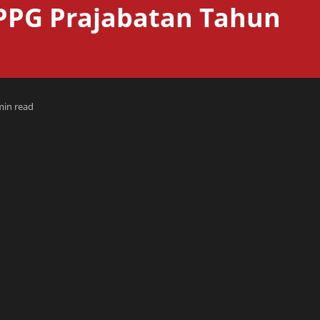
PG Prajabatan Tahun
min read