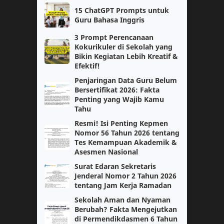
15 ChatGPT Prompts untuk
AI
Coding
Guru Bahasa Inggris
3 Prompt Perencanaan
Fase E
Guru Kelas
Kokurikuler di Sekolah yang
Bikin Kegiatan Lebih Kreatif &
Kelas 3
Efektif!
Kelas 5
Penjaringan Data Guru Belum
Kokurikuler
Matematika Tingkat Lanjut
Bersertifikat 2026: Fakta
Penting yang Wajib Kamu
Tahu
Modul 1
Modul Ajar
Resmi! Isi Penting Kepmen
Nomor 56 Tahun 2026 tentang
PGSD
PJOK
Tes Kemampuan Akademik &
Asesmen Nasional
PPKN
Paskibra
Surat Edaran Sekretaris
Jenderal Nomor 2 Tahun 2026
Pendidikan Pancasila
Sejarah
tentang Jam Kerja Ramadan
Sekolah Aman dan Nyaman
Sosiologi
paskibraka
Berubah? Fakta Mengejutkan
di Permendikdasmen 6 Tahun