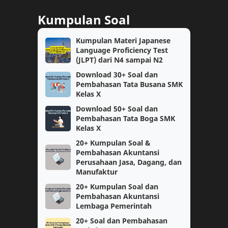
Download Soal
kelas 12
Kumpulan Soal
PPG Guru Tertentu
TKA
Kumpulan Materi Japanese
Language Proficiency Test
kelas 10
Topik PMM
(JLPT) dari N4 sampai N2
Download 30+ Soal dan
Berita
PPPK
Pembahasan Tata Busana SMK
Kelas X
SNBT
Ujian Sekolah
Download 50+ Soal dan
Pembahasan Tata Boga SMK
Kelas X
SMK
SNBP
20+ Kumpulan Soal &
Pembahasan Akuntansi
Bukti Dukung
CPNS
Perusahaan Jasa, Dagang, dan
Manufaktur
Matematika
Perangkat Pembelajaran
20+ Kumpulan Soal dan
Pembahasan Akuntansi
Informatika
Kelas 1
Lembaga Pemerintah
20+ Soal dan Pembahasan
Kurikulum Merdeka Belajar
KSN