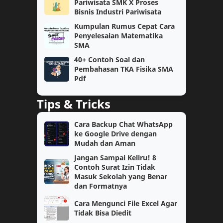
Pariwisata SMK X Proses
Bisnis Industri Pariwisata
SMP
kelas 11
Kumpulan Rumus Cepat Cara
Penyelesaian Matematika
Bahasa Inggris
Fisika
SMA
40+ Contoh Soal dan
Kelas 6
SAT
Pembahasan TKA Fisika SMA
Pdf
Semester 2
Teknologi
Tips & Tricks
Kimia
OSN
Cara Backup Chat WhatsApp
ke Google Drive dengan
Akuntansi
Bahasa Indonesia
Mudah dan Aman
Jangan Sampai Keliru! 8
Cerita Reflektif
Motivasi
Contoh Surat Izin Tidak
Masuk Sekolah yang Benar
PAUD
SAS
dan Formatnya
Cara Mengunci File Excel Agar
TK/PAUD
Tutorial
Tidak Bisa Diedit