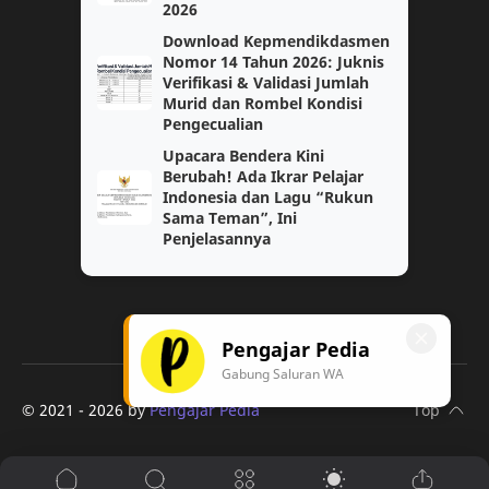
2026
Bahasa Jawa
Bahasa Jepang
Download Kepmendikdasmen
Nomor 14 Tahun 2026: Juknis
Capaian Pembelajaran
Fase F
Verifikasi & Validasi Jumlah
Murid dan Rombel Kondisi
IPS
Info GTK
Pengecualian
Upacara Bendera Kini
Jurnal
Kenaikan Pangkat
Berubah! Ada Ikrar Pelajar
Indonesia dan Lagu “Rukun
Sama Teman”, Ini
Kumpulan Soal Agama SD
Kumpulan Soal Bahasa Indonesia
Penjelasannya
Kumpulan Soal PPKN
Kumpulan Soal Sosiologi
Lomba Guru
Modul 2
Pengajar Pedia
PIP
Pengalaman
Gabung Saluran WA
© 2021 -
2026
by
Pengajar Pedia
3a
3b
ANBK
Administrasi Guru