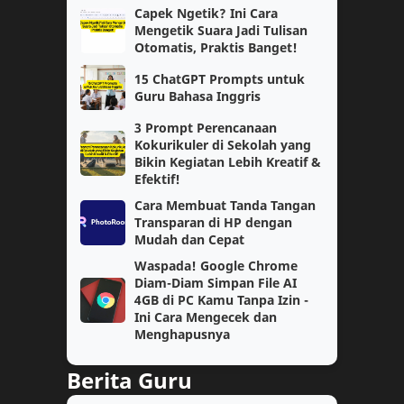
Capek Ngetik? Ini Cara
Biologi
Pembahasan
Mengetik Suara Jadi Tulisan
Otomatis, Praktis Banget!
Catatan
Lomba Siswa
15 ChatGPT Prompts untuk
Guru Bahasa Inggris
Materi Pelajaran
PPG Daljab
3 Prompt Perencanaan
AKM
Ekonomi
Kokurikuler di Sekolah yang
Bikin Kegiatan Lebih Kreatif &
Efektif!
Geografi
Guru Penggerak
Cara Membuat Tanda Tangan
Transparan di HP dengan
IPA
Kelas 4
Mudah dan Cepat
Waspada! Google Chrome
Matematika Wajib
PAS
Diam-Diam Simpan File AI
4GB di PC Kamu Tanpa Izin -
Prompt AI
Semester 1
Ini Cara Mengecek dan
Menghapusnya
Soal
TPG
Berita Guru
jaringan
kelas 2