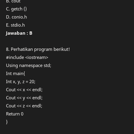
B. cout
C. getch ()
D. conio.h
E. stdio.h
Jawaban : B
8. Perhatikan program berikut!
#include <iostream>
Using namespace std;
Int main{
Int x, y, z = 20;
Cout << x << endl;
Cout << y << endl;
Cout << z << endl;
Return 0
}