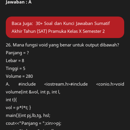
Jawaban : A
Baca Juga:
30+ Soal dan Kunci Jawaban Sumatif
Akhir Tahun (SAT) Pramuka Kelas X Semester 2
26. Mana fungsi void yang benar untuk output dibawah?
Panjang = ?
Lebar = 8
Tinggi = 5
Volume = 280
A. #include <iostream.h>#include <conio.h>void
volume(int &vol, int p, int l,
int t){
vol = p*l*t; }
main(){int pj,lb,tg, hsl;
cout<<"Panjang = ";cin>>pj;