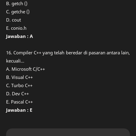
B. getch ()
C. getche ()
D. cout
E. conio.h
Jawaban : A
16. Compiler C++ yang telah beredar di pasaran antara lain,
kecuali...
A. Microsoft C/C++
B. Visual C++
C. Turbo C++
D. Dev C++
E. Pascal C++
Jawaban : E