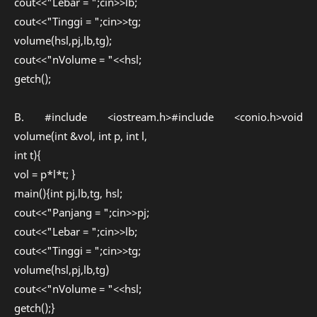
cout<<"Lebar = ";cin>>lb;
cout<<"Tinggi = ";cin>>tg;
volume(hsl,pj,lb,tg);
cout<<"nVolume = "<<hsl;
getch();
B. #include <iostream.h>#include <conio.h>void
volume(int &vol, int p, int l,
int t){
vol = p*l*t; }
main(){int pj,lb,tg, hsl;
cout<<"Panjang = ";cin>>pj;
cout<<"Lebar = ";cin>>lb;
cout<<"Tinggi = ";cin>>tg;
volume(hsl,pj,lb,tg)
cout<<"nVolume = "<<hsl;
getch();}