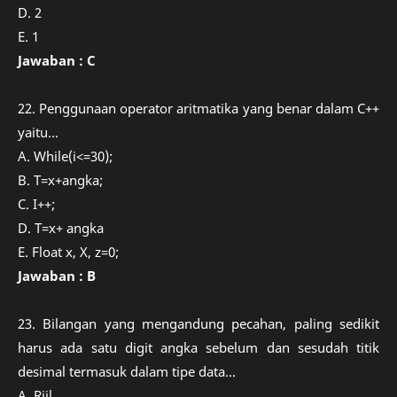
D. 2
E. 1
Jawaban : C
22. Penggunaan operator aritmatika yang benar dalam C++
yaitu...
A. While(i<=30);
B. T=x+angka;
C. I++;
D. T=x+ angka
E. Float x, X, z=0;
Jawaban : B
23. Bilangan yang mengandung pecahan, paling sedikit
harus ada satu digit angka sebelum dan sesudah titik
desimal termasuk dalam tipe data...
A. Riil