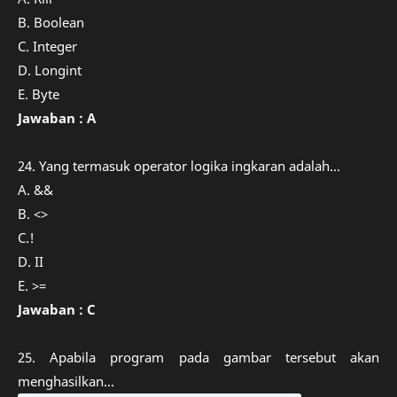
B. Boolean
C. Integer
D. Longint
E. Byte
Jawaban : A
24. Yang termasuk operator logika ingkaran adalah...
A. &&
B. <>
C.!
D. II
E. >=
Jawaban : C
25. Apabila program pada gambar tersebut akan
menghasilkan...