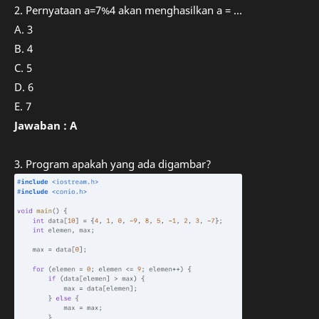
2. Pernyataan a=7%4 akan menghasilkan a = ...
A. 3
B. 4
C. 5
D. 6
E. 7
Jawaban : A
3. Program apakah yang ada digambar?