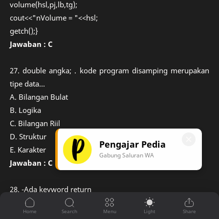
volume(hsl,pj,lb,tg);
cout<<"nVolume = "<<hsl;
getch();}
Jawaban : C
27. double angka; . kode program disamping merupakan
tipe data...
A. Bilangan Bulat
B. Logika
C. Bilangan Riil
D. Struktur
Pengajar Pedia
E. Karakter
Gabung Saluran WA
Jawaban : C
28. -Ada keyword return
-Ada tipe data yang mengawali fungsi
-Tidak ada keyword void