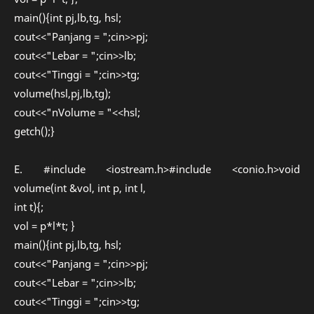
main(){int pj,lb,tg, hsl;
cout<<"Panjang = ";cin>>pj;
cout<<"Lebar = ";cin>>lb;
cout<<"Tinggi = ";cin>>tg;
volume(hsl,pj,lb,tg);
cout<<"nVolume = "<<hsl;
getch();}
E. #include <iostream.h>#include <conio.h>void
volume(int &vol, int p, int l,
int t){;
vol = p*l*t; }
main(){int pj,lb,tg, hsl;
cout<<"Panjang = ";cin>>pj;
cout<<"Lebar = ";cin>>lb;
cout<<"Tinggi = ";cin>>tg;