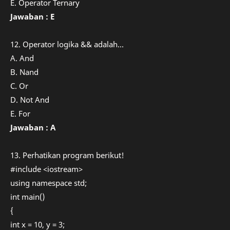
E. Operator Ternary
Jawaban : E
12. Operator logika && adalah...
A. And
B. Nand
C. Or
D. Not And
E. For
Jawaban : A
13. Perhatikan program berikut!
#include <iostream>
using namespace std;
int main()
{
int x = 10, y = 3;