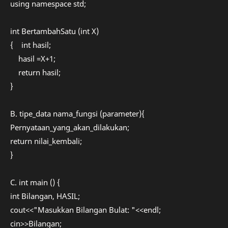
using namespace std;
int BertambahSatu (int X)
{
int hasil;
hasil =X+1;
return hasil;
}
B. tipe_data nama_fungsi (parameter){
Pernyataan_yang_akan_dilakukan;
return nilai_kembali;
}
C. int main () {
int Bilangan, HASIL;
cout<<"Masukkan Bilangan Bulat: "<<endl;
cin>>Bilangan;