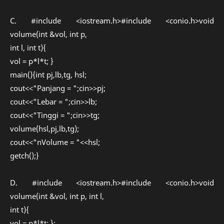
C. #include <iostream.h>#include <conio.h>void
volume(int &vol, int p,
int l, int t){
vol = p*l*t; }
main(){int pj,lb,tg, hsl;
cout<<"Panjang = ";cin>>pj;
cout<<"Lebar = ";cin>>lb;
cout<<"Tinggi = ";cin>>tg;
volume(hsl,pj,lb,tg);
cout<<"nVolume = "<<hsl;
getch();}
D. #include <iostream.h>#include <conio.h>void
volume(int &vol, int p, int l,
int t){
vol = p*l*t; };