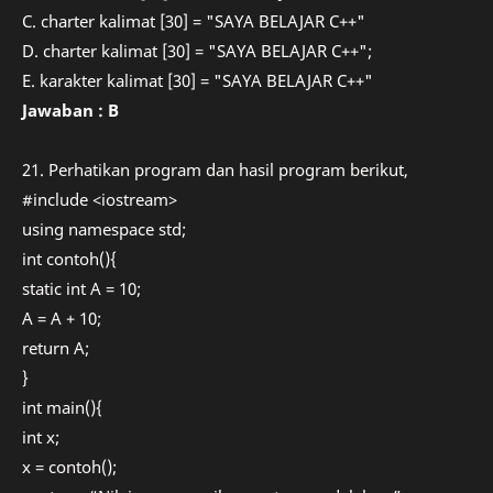
C. charter kalimat [30] = "SAYA BELAJAR C++"
D. charter kalimat [30] = "SAYA BELAJAR C++";
E. karakter kalimat [30] = "SAYA BELAJAR C++"
Jawaban : B
21. Perhatikan program dan hasil program berikut,
#include <iostream>
using namespace std;
int contoh(){
static int A = 10;
A = A + 10;
return A;
}
int main(){
int x;
x = contoh();