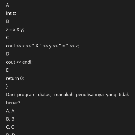
A
int z;
B
z = x X y;
C
cout << x << “ X ” << y << “ = ” << z;
D
cout << endl;
E
return 0;
}
Dari program diatas, manakah penulisannya yang tidak
benar?
A. A
B. B
C. C